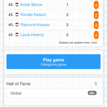
45.
Kollár Bence
1
2
45.
Renáta Keserü
2
2
45.
Rajmund Kopasz
2
2
45.
Laura Hetenyi
2
2
Statistics are updated every ~hour
Play game
Categories game
Hall of Fame
Global
5M+