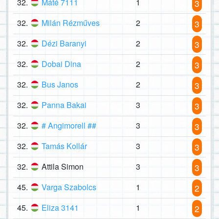
32.
Máté 7111
1
3
32.
Milán Rézműves
2
3
32.
Dézi Baranyi
2
3
32.
Dobai Dina
2
3
32.
Bus Janos
2
3
32.
Panna Bakai
3
3
32.
# Angimorell ##
3
3
32.
Tamás Kollár
3
3
32.
Attila Simon
3
3
45.
Varga Szabolcs
1
2
45.
Eliza 3141
1
2