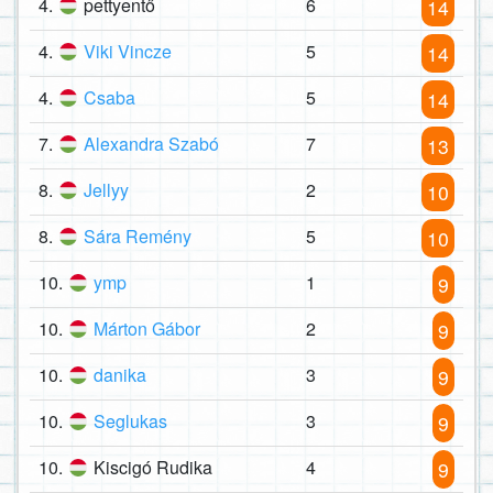
4.
pettyentő
6
14
4.
Viki Vincze
5
14
4.
Csaba
5
14
7.
Alexandra Szabó
7
13
8.
Jellyy
2
10
8.
Sára Remény
5
10
10.
ymp
1
9
10.
Márton Gábor
2
9
10.
danika
3
9
10.
Seglukas
3
9
10.
Kiscigó Rudika
4
9