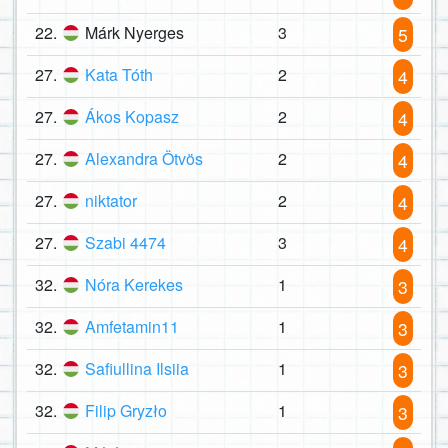
22.
Márk Nyerges
3
5
27.
Kata Tóth
2
4
27.
Ákos Kopasz
2
4
27.
Alexandra Ötvös
2
4
27.
niktator
2
4
27.
Szabi 4474
3
4
32.
Nóra Kerekes
1
3
32.
Amfetamin11
1
3
32.
Safiullina Ilsiia
1
3
32.
Filip Gryzło
1
3