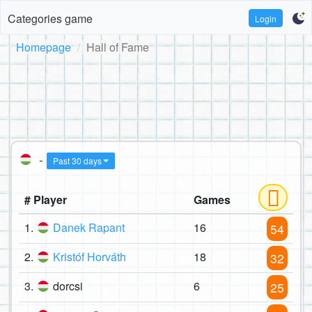
Categories game
Login
Homepage
Hall of Fame
-
Past 30 days
# Player
Games
1.
Danek Rapant
16
54
2.
Kristóf Horváth
18
32
3.
dorcsi
6
25