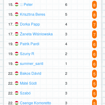
15.
::: Peter
6
8
15.
Krisztina Beres
5
8
17.
Dorka Papp
4
7
17.
Żaneta Wiśniowska
3
7
19.
Patrik Pardi
4
6
19.
Szuny R
2
6
19.
summer_santi
1
6
22.
Bakos Dávid
2
5
22.
Máté Südi
3
5
22.
Szabó
3
5
22.
Csenge Komoretto
3
5