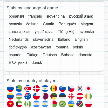
Stats by language of game
bosanski
français
slovenčina
русский язык
hrvatski
čeština
Català
Português
Magyar
српски језик
українська
Tiếng Việt
svenska
Nederlands
slovenščina
Italiano
English
ქართული
azərbaycan
română
polski
español
Türkçe
Deutsch
Bahasa Indonesia
Ελληνικά
dansk
Stats by country of players