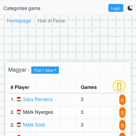
Categories game
Login
Homepage
Hall of Fame
Magyar -
Past 7 days
# Player
Games
1.
Sára Remény
3
6
2.
Márk Nyerges
3
5
2.
Máté Südi
3
5