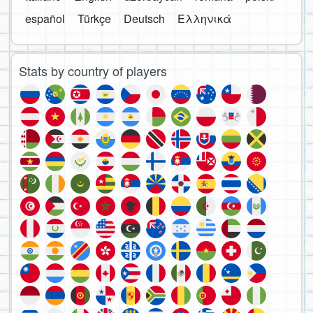
español
Türkçe
Deutsch
Ελληνικά
Stats by country of players