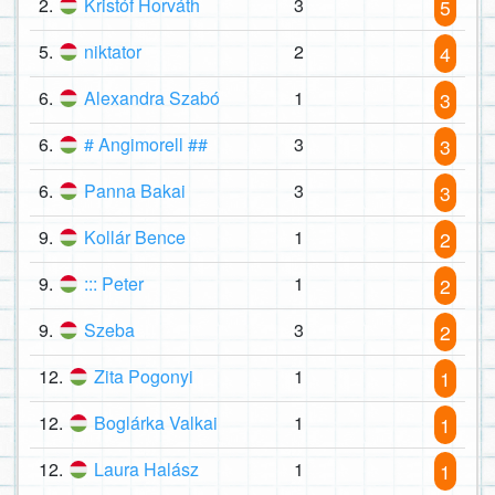
2.
Kristóf Horváth
3
5
5.
niktator
2
4
6.
Alexandra Szabó
1
3
6.
# Angimorell ##
3
3
6.
Panna Bakai
3
3
9.
Kollár Bence
1
2
9.
::: Peter
1
2
9.
Szeba
3
2
12.
Zita Pogonyi
1
1
12.
Boglárka Valkai
1
1
12.
Laura Halász
1
1