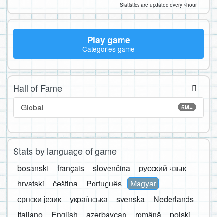
Statistics are updated every ~hour
Play game
Categories game
Hall of Fame
Global
5M+
Stats by language of game
bosanski
français
slovenčina
русский язык
hrvatski
čeština
Português
Magyar
српски језик
українська
svenska
Nederlands
Italiano
English
azərbaycan
română
polski