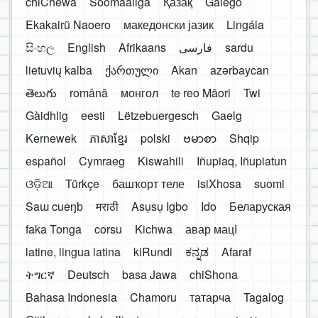
chiCheŵa
Soomaaliga
Қазақ
Galego
Ekakairũ Naoero
македонски јазик
Lingála
සිංහල
English
Afrikaans
فارسی
sardu
lietuvių kalba
ქართული
Akan
azərbaycan
తెలుగు
română
монгол
te reo Māori
Twi
Gàidhlig
eesti
Lëtzebuergesch
Gaelg
Kernewek
ភាសាខ្មែរ
polski
ဗမာစာ
Shqip
español
Cymraeg
Kiswahili
Iñupiaq, Iñupiatun
ଓଡ଼ିଆ
Türkçe
башҡорт теле
isiXhosa
suomi
Saɯ cueŋƅ
मराठी
Asụsụ Igbo
Ido
Беларуская
faka Tonga
corsu
Kichwa
авар мацӀ
latine, lingua latina
kiRundi
ಕನ್ನಡ
Afaraf
ትግርኛ
Deutsch
basa Jawa
chiShona
Bahasa Indonesia
Chamoru
татарча
Tagalog