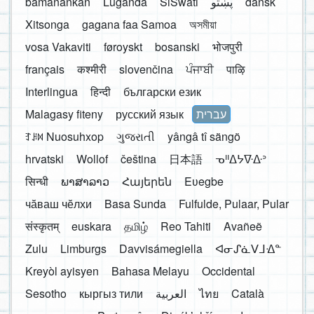
bamanankan
Luganda
SiSwati
پښتو
dansk
Xitsonga
gagana faa Samoa
অসমীয়া
vosa Vakaviti
føroyskt
bosanski
भोजपुरी
français
कश्मीरी
slovenčina
ਪੰਜਾਬੀ
पाऴि
Interlingua
हिन्दी
български език
Malagasy fiteny
русский язык
עברית
ꆈꌠ꒿ Nuosuhxop
ગુજરાતી
yângâ tî sängö
hrvatski
Wollof
čeština
日本語
ᓀᐦᐃᔭᐍᐏᐣ
सिन्धी
ພາສາລາວ
Հայերեն
Eʋegbe
чӑваш чӗлхи
Basa Sunda
Fulfulde, Pulaar, Pular
संस्कृतम्
euskara
தமிழ்
Reo Tahiti
Avañeẽ
Zulu
Limburgs
Davvisámegiella
ᐊᓂᔑᓈᐯᒧᐎᓐ
Kreyòl ayisyen
Bahasa Melayu
Occidental
Sesotho
кыргыз тили
العربية
ไทย
Català