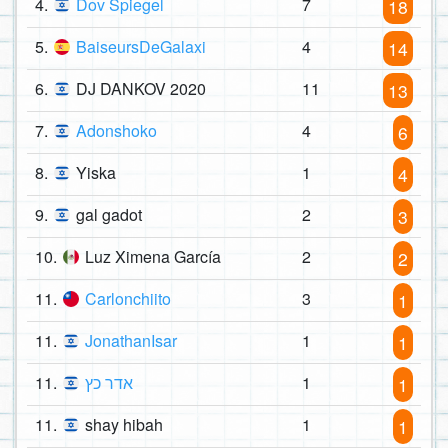
4.
Dov Spiegel
7
18
5.
BaiseursDeGalaxi
4
14
6.
DJ DANKOV 2020
11
13
7.
Adonshoko
4
6
8.
Yiska
1
4
9.
gal gadot
2
3
10.
Luz Ximena García
2
2
11.
Carlonchiito
3
1
11.
JonathanIsar
1
1
11.
אדר כץ
1
1
11.
shay hibah
1
1