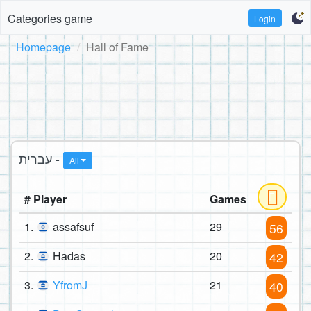
Categories game
Login
Homepage
Hall of Fame
עברית -
All
# Player
Games
1.
assafsuf
29
56
2.
Hadas
20
42
3.
YfromJ
21
40