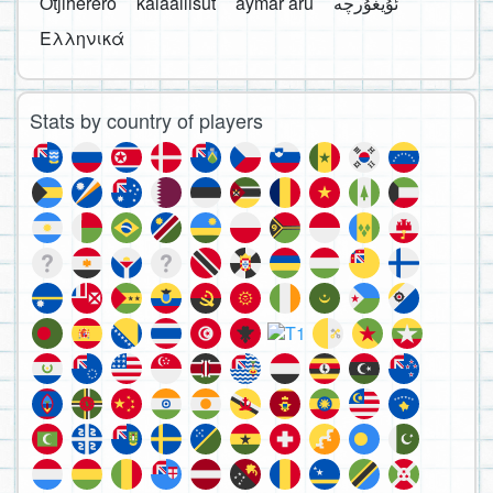
Otjiherero
kalaallisut
aymar aru
Ελληνικά
Stats by country of players