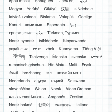
ирон æвзаг
Português
Dinékʼehǰí
اردو
Magyar
Yorùbá
Gĩkũyũ
汉语
isiNdebele
latviešu valoda
Bislama
Volapük
Gaeilge
Kanuri
коми кыв
Esperanto
َوُسَ
српски језик
ދިވެހި
Türkmen, Түркмен
Norsk nynorsk
isiNdebele
Ikinyarwanda
українська
ייִדיש
zbek
Kuanyama
Tiếng Việt
བོད་ཡིག
Tshivenḓa
Íslenska
svenska
አማርኛ
rumantsch grischun
Hiri Motu
Malti
Frysk
नेपाली
brezhoneg
বাংলা
нохчийн мотт
Nederlands
аҧсуа
тоҷикӣ
Setswana
slovenščina
Walon
Norsk
Afaan Oromoo
ѩзыкъ словѣньскъ
Aragonés
Occitan
Norsk bokmål
한국어
മലയാളം
Italiano