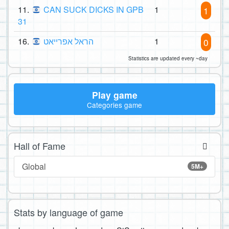
11.
CAN SUCK DICKS IN GPB
1
1
31
16.
הראל אפרייאט
1
0
Statistics are updated every ~day
Play game
Categories game
Hall of Fame
Global
5M+
Stats by language of game