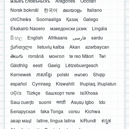
ѩзыкъ словѣньскъ
Aragonés
Occitan
Norsk bokmål
한국어
മലയാളം
Italiano
chiCheŵa
Soomaaliga
Қазақ
Galego
Ekakairũ Naoero
македонски јазик
Lingála
සිංහල
English
Afrikaans
فارسی
sardu
ქართული
lietuvių kalba
Akan
azərbaycan
తెలుగు
română
монгол
te reo Māori
Twi
Gàidhlig
eesti
Gaelg
Lëtzebuergesch
Kernewek
ភាសាខ្មែរ
polski
ဗမာစာ
Shqip
español
Cymraeg
Kiswahili
Iñupiaq, Iñupiatun
ଓଡ଼ିଆ
Türkçe
башҡорт теле
isiXhosa
Saɯ cueŋƅ
suomi
मराठी
Asụsụ Igbo
Ido
Беларуская
faka Tonga
corsu
Kichwa
авар мацӀ
latine, lingua latina
kiRundi
ಕನ್ನಡ