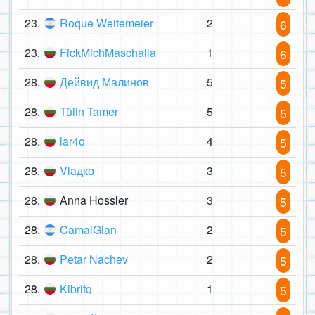
23.
Roque Weitemeier
2
6
23.
FickMichMaschalla
1
6
28.
Дейвид Малинов
5
5
28.
Tülin Tamer
5
5
28.
lar4o
4
5
28.
Vlaдко
3
5
28.
Anna Hossler
3
5
28.
CamaiGian
2
5
28.
Petar Nachev
2
5
28.
Kibritq
1
5