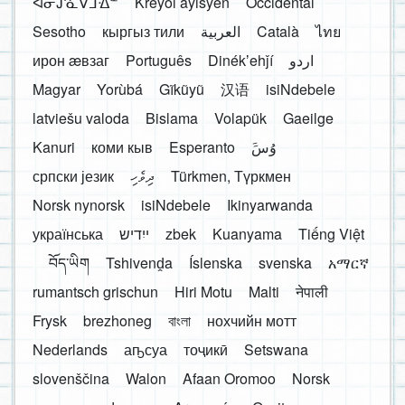
ᐊᓂᔑᓈᐯᒧᐎᓐ
Kreyòl ayisyen
Occidental
Sesotho
кыргыз тили
العربية
Català
ไทย
ирон æвзаг
Português
Dinékʼehǰí
اردو
Magyar
Yorùbá
Gĩkũyũ
汉语
isiNdebele
latviešu valoda
Bislama
Volapük
Gaeilge
Kanuri
коми кыв
Esperanto
َوُسَ
српски језик
ދިވެހި
Türkmen, Түркмен
Norsk nynorsk
isiNdebele
Ikinyarwanda
українська
ייִדיש
zbek
Kuanyama
Tiếng Việt
བོད་ཡིག
Tshivenḓa
Íslenska
svenska
አማርኛ
rumantsch grischun
Hiri Motu
Malti
नेपाली
Frysk
brezhoneg
বাংলা
нохчийн мотт
Nederlands
аҧсуа
тоҷикӣ
Setswana
slovenščina
Walon
Afaan Oromoo
Norsk