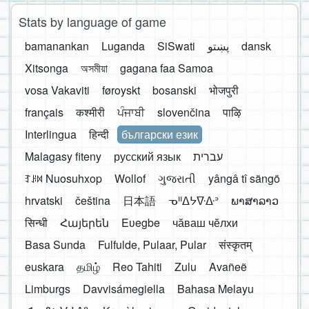
Stats by language of game
bamanankan
Luganda
SiSwati
پښتو
dansk
Xitsonga
অসমীয়া
gagana faa Samoa
vosa Vakaviti
føroyskt
bosanski
भोजपुरी
français
कश्मीरी
ਪੰਜਾਬੀ
slovenčina
पाऴि
Interlingua
हिन्दी
български език
Malagasy fiteny
русский язык
עברית
ꆈꌠ꒿ Nuosuhxop
Wollof
ગુજરાતી
yângâ tî sängö
hrvatski
čeština
日本語
ᓀᐦᐃᔭᐍᐏᐣ
ພາສາລາວ
सिन्धी
Հայերեն
Eʋegbe
чӑваш чӗлхи
Basa Sunda
Fulfulde, Pulaar, Pular
संस्कृतम्
euskara
தமிழ்
Reo Tahiti
Zulu
Avañeẽ
Limburgs
Davvisámegiella
Bahasa Melayu