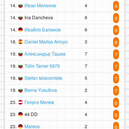
14.
Иван Миленов
4
9
14.
Ina Dancheva
6
9
14.
Ивайло Баланов
6
9
18.
Daniel Martos Arroyo
3
8
19.
Александър Ташев
7
7
19.
Tülin Tamer 5975
7
7
19.
Stefan telacomiste
5
7
19.
Berna Yusufova
2
7
23.
Георги Милев
4
6
23.
44 DD
4
6
23.
Mareos
2
6