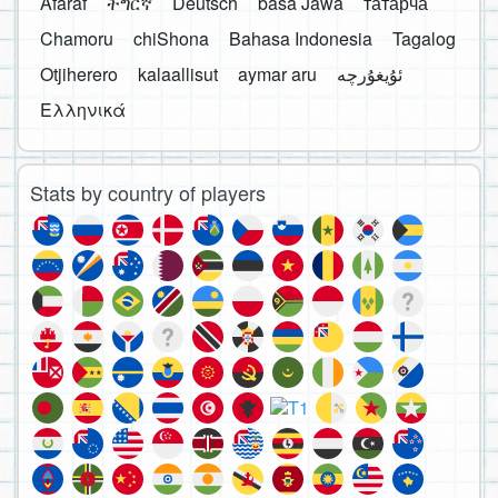
Afaraf
ትግርኛ
Deutsch
basa Jawa
татарча
Chamoru
chiShona
Bahasa Indonesia
Tagalog
Otjiherero
kalaallisut
aymar aru
Ελληνικά
Stats by country of players