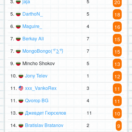
3.
jaja
5
20
5.
DarthoN_
5
18
6.
Maguire_
4
16
7.
Berkay Ali
7
15
7.
MongoBongo( ͡° ͜ʖ ͡°)
7
15
9.
Mincho Shokov
5
13
10.
Jony Telev
1
12
11.
xxx_VankoRex
3
11
11.
Qvorop BG
4
11
13.
Джевдет Гюрселов
11
10
14.
Bratislav Bratanov
2
9