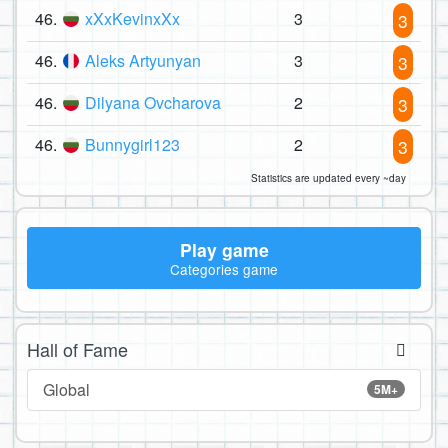
46.
xXxKevinxXx
3
3
46.
Aleks Artyunyan
3
3
46.
Dilyana Ovcharova
2
3
46.
Bunnygirl123
2
3
Statistics are updated every ~day
Play game
Categories game
Hall of Fame
Global
5M+