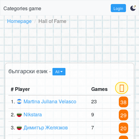
Categories game
Login
Homepage
Hall of Fame
български език -
All
# Player
Games
1.
Martina Juliana Velasco
23
38
2.
Nikstara
9
29
3.
Димитър Желязков
7
20