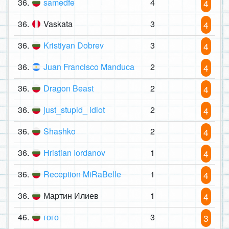
36.
samedfe
4
4
36.
Vaskata
3
4
36.
Kristiyan Dobrev
3
4
36.
Juan Francisco Manduca
2
4
36.
Dragon Beast
2
4
36.
just_stupid_ idiot
2
4
36.
Shashko
2
4
36.
Hristian Iordanov
1
4
36.
Reception MiRaBelle
1
4
36.
Мартин Илиев
1
4
46.
гого
3
3