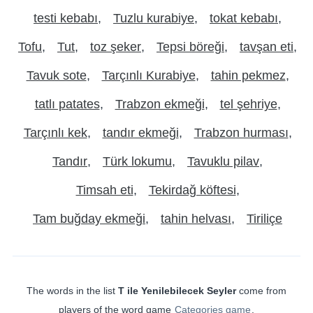
testi kebabı
Tuzlu kurabiye
tokat kebabı
Tofu
Tut
toz şeker
Tepsi böreği
tavşan eti
Tavuk sote
Tarçınlı Kurabiye
tahin pekmez
tatlı patates
Trabzon ekmeği
tel şehriye
Tarçınlı kek
tandır ekmeği
Trabzon hurması
Tandır
Türk lokumu
Tavuklu pilav
Timsah eti
Tekirdağ köftesi
Tam buğday ekmeği
tahin helvası
Tiriliçe
The words in the list
T ile Yenilebilecek Seyler
come from
players of the word game
Categories game
.