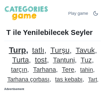
Play game
T ile Yenilebilecek Seyler
Turp
tatlı
Turşu
Tavuk
Turta
tost
Tantuni
Tuz
tarçın
Tarhana
Tere
tahin
Tarhana çorbası
tas kebabı
Tart
Advertisement