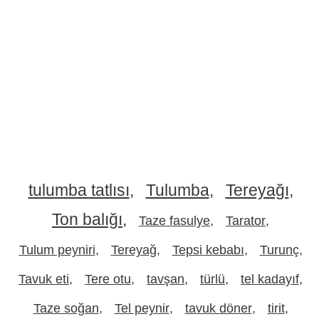
tulumba tatlısı
Tulumba
Tereyağı
Ton balığı
Taze fasulye
Tarator
Tulum peyniri
Tereyağ
Tepsi kebabı
Turunç
Tavuk eti
Tere otu
tavşan
türlü
tel kadayıf
Taze soğan
Tel peynir
tavuk döner
tirit