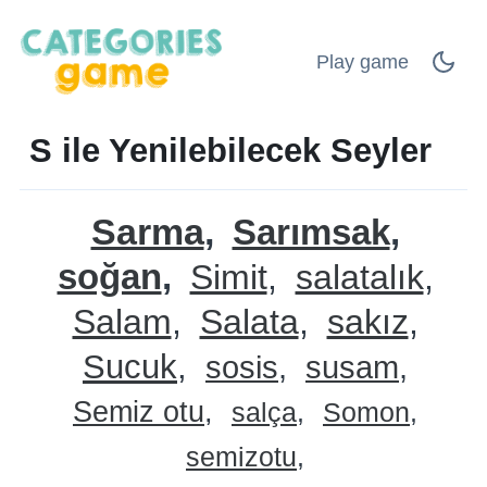
Play game
S ile Yenilebilecek Seyler
Sarma
Sarımsak
soğan
Simit
salatalık
Salam
Salata
sakız
Sucuk
sosis
susam
Semiz otu
salça
Somon
semizotu