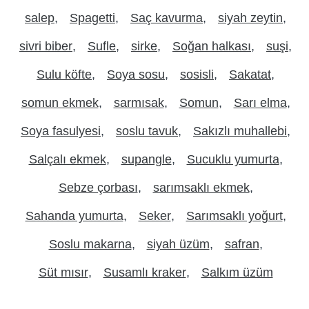
salep
Spagetti
Saç kavurma
siyah zeytin
sivri biber
Sufle
sirke
Soğan halkası
suşi
Sulu köfte
Soya sosu
sosisli
Sakatat
somun ekmek
sarmısak
Somun
Sarı elma
Soya fasulyesi
soslu tavuk
Sakızlı muhallebi
Salçalı ekmek
supangle
Sucuklu yumurta
Sebze çorbası
sarımsaklı ekmek
Sahanda yumurta
Seker
Sarımsaklı yoğurt
Soslu makarna
siyah üzüm
safran
Süt mısır
Susamlı kraker
Salkım üzüm