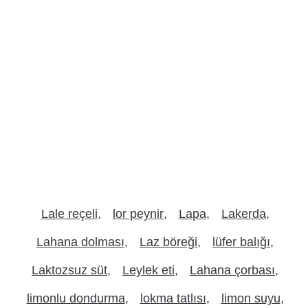
Lale reçeli
lor peynir
Lapa
Lakerda
Lahana dolması
Laz böreği
lüfer balığı
Laktozsuz süt
Leylek eti
Lahana çorbası
limonlu dondurma
lokma tatlısı
limon suyu