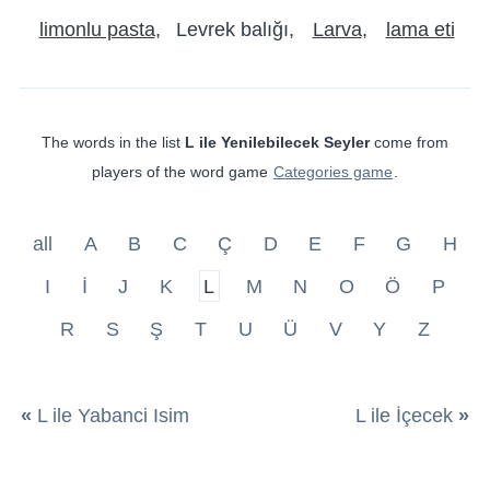
limonlu pasta
Levrek balığı
Larva
lama eti
The words in the list
L ile Yenilebilecek Seyler
come from
players of the word game
Categories game
.
all
A
B
C
Ç
D
E
F
G
H
I
İ
J
K
L
M
N
O
Ö
P
R
S
Ş
T
U
Ü
V
Y
Z
«
L ile Yabanci Isim
L ile İçecek
»