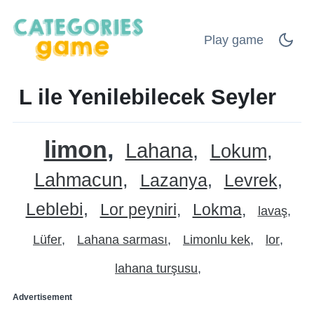
Play game
L ile Yenilebilecek Seyler
limon
Lahana
Lokum
Lahmacun
Lazanya
Levrek
Leblebi
Lor peyniri
Lokma
lavaş
Lüfer
Lahana sarması
Limonlu kek
lor
lahana turşusu
Advertisement