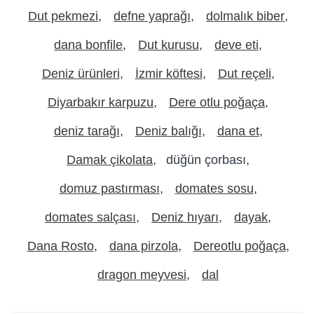
Dut pekmezi
defne yaprağı
dolmalık biber
dana bonfile
Dut kurusu
deve eti
Deniz ürünleri
İzmir köftesi
Dut reçeli
Diyarbakır karpuzu
Dere otlu poğaça
deniz tarağı
Deniz balığı
dana et
Damak çikolata
düğün çorbası
domuz pastırması
domates sosu
domates salçası
Deniz hıyarı
dayak
Dana Rosto
dana pirzola
Dereotlu poğaça
dragon meyvesi
dal