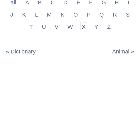
all
A
B
C
D
E
F
G
H
I
J
K
L
M
N
O
P
Q
R
S
T
U
V
W
X
Y
Z
«
Dictionary
Animal
»