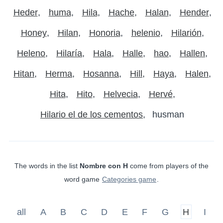
Heder
huma
Hila
Hache
Halan
Hender
Honey
Hilan
Honoria
helenio
Hilarión
Heleno
Hilaría
Hala
Halle
hao
Hallen
Hitan
Herma
Hosanna
Hill
Haya
Halen
Hita
Hito
Helvecia
Hervé
Hilario el de los cementos
husman
The words in the list
Nombre con H
come from players of the
word game
Categories game
.
all
A
B
C
D
E
F
G
H
I