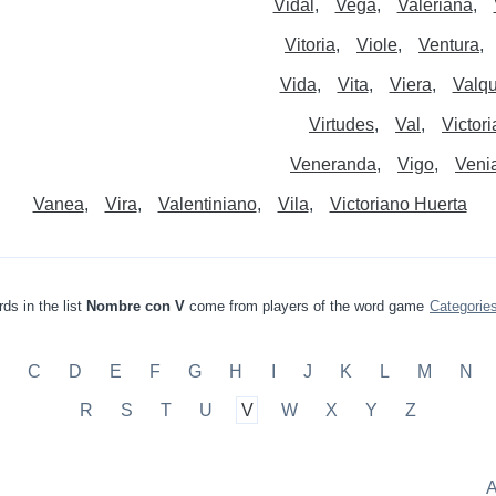
Vidal
Vega
Valeriana
Vitoria
Viole
Ventura
Vida
Vita
Viera
Valqu
Virtudes
Val
Victor
Veneranda
Vigo
Veni
Vanea
Vira
Valentiniano
Vila
Victoriano Huerta
ds in the list
Nombre con V
come from players of the word game
Categorie
C
D
E
F
G
H
I
J
K
L
M
N
R
S
T
U
V
W
X
Y
Z
A