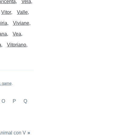
Vicenta
Vela
Vitor
Valle
iria
Viviane
iana
Vea
a
Vitoriano
s game
.
O
P
Q
nimal con V
»