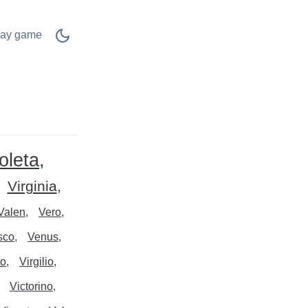
lay game
oleta
Virginia
Valen
Vero
sco
Venus
to
Virgilio
Victorino