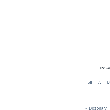
The wor
all
A
B
«
Dictionary