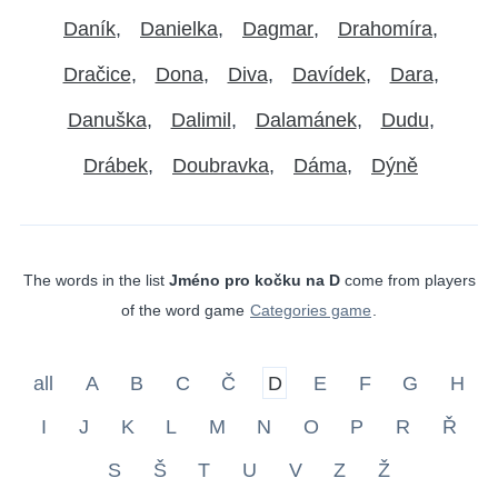
Daník
Danielka
Dagmar
Drahomíra
Dračice
Dona
Diva
Davídek
Dara
Danuška
Dalimil
Dalamánek
Dudu
Drábek
Doubravka
Dáma
Dýně
The words in the list
Jméno pro kočku na D
come from players
of the word game
Categories game
.
all
A
B
C
Č
D
E
F
G
H
I
J
K
L
M
N
O
P
R
Ř
S
Š
T
U
V
Z
Ž