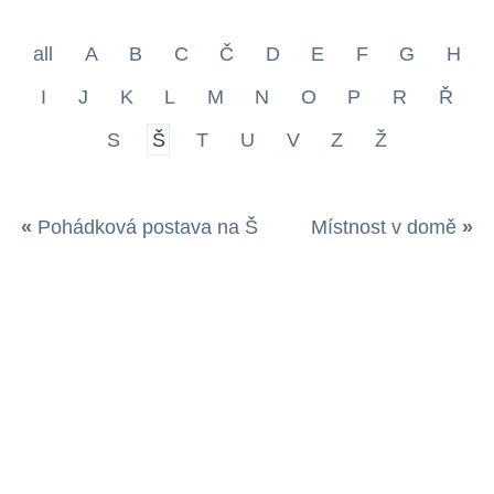
all
A
B
C
Č
D
E
F
G
H
I
J
K
L
M
N
O
P
R
Ř
S
Š
T
U
V
Z
Ž
«
Pohádková postava na Š
Místnost v domě
»