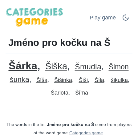
Play game
Jméno pro kočku na Š
Šárka
Šiška
Šmudla
Šimon
šunka
Šíša
Šišinka
Šiši
Šíla
šikulka
Šarlota
Šíma
The words in the list
Jméno pro kočku na Š
come from players
of the word game
Categories game
.