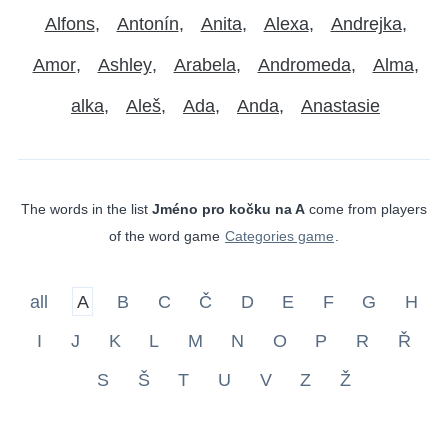
Alfons
Antonín
Anita
Alexa
Andrejka
Amor
Ashley
Arabela
Andromeda
Alma
alka
Aleš
Ada
Anda
Anastasie
The words in the list
Jméno pro kočku na A
come from players
of the word game
Categories game
.
all
A
B
C
Č
D
E
F
G
H
I
J
K
L
M
N
O
P
R
Ř
S
Š
T
U
V
Z
Ž