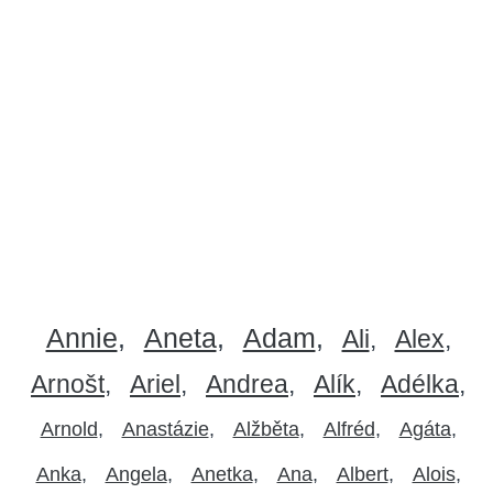
Annie
Aneta
Adam
Ali
Alex
Arnošt
Ariel
Andrea
Alík
Adélka
Arnold
Anastázie
Alžběta
Alfréd
Agáta
Anka
Angela
Anetka
Ana
Albert
Alois