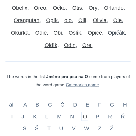
Obelix
Oreo
Očko
Otis
Ory
Orlando
Orangutan
Opík
olo
Olli
Olivia
Ole
Okurka
Odie
Obi
Oslík
Opice
Opičák
Oldík
Odin
Orel
The words in the list
Jméno pro psa na O
come from players of
the word game
Categories game
.
all
A
B
C
Č
D
E
F
G
H
I
J
K
L
M
N
O
P
R
Ř
S
Š
T
U
V
W
Z
Ž