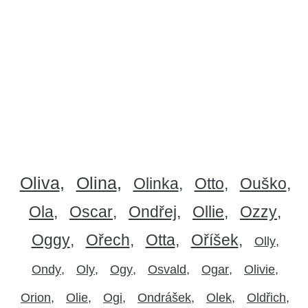
Oliva
Olina
Olinka
Otto
Ouško
Ola
Oscar
Ondřej
Ollie
Ozzy
Oggy
Ořech
Otta
Oříšek
Olly
Ondy
Oly
Ogy
Osvald
Ogar
Olivie
Orion
Olie
Ogi
Ondrášek
Olek
Oldřich