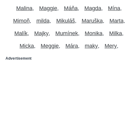
Malina
Maggie
Máňa
Magda
Mína
Mimoň
milda
Mikuláš
Maruška
Marta
Malík
Majky
Mumínek
Monika
Milka
Micka
Meggie
Mára
maky
Mery
Advertisement