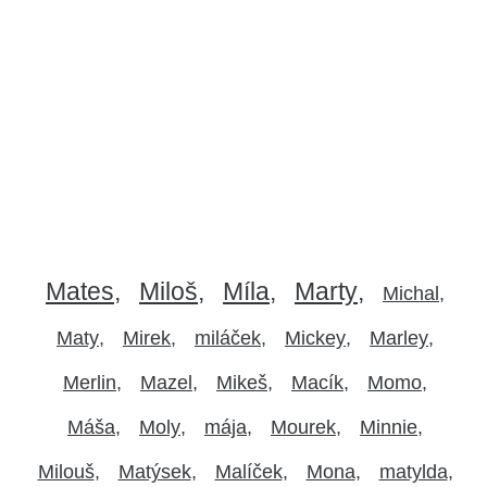
Mates
Miloš
Míla
Marty
Michal
Maty
Mirek
miláček
Mickey
Marley
Merlin
Mazel
Mikeš
Macík
Momo
Máša
Moly
mája
Mourek
Minnie
Milouš
Matýsek
Malíček
Mona
matylda