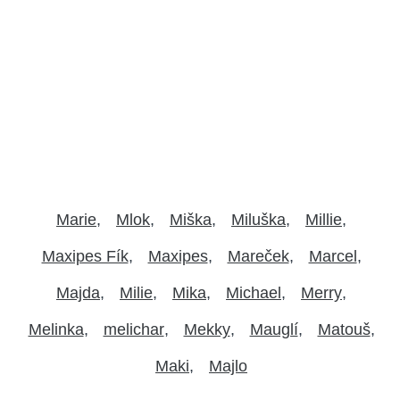
Marie
Mlok
Miška
Miluška
Millie
Maxipes Fík
Maxipes
Mareček
Marcel
Majda
Milie
Mika
Michael
Merry
Melinka
melichar
Mekky
Mauglí
Matouš
Maki
Majlo