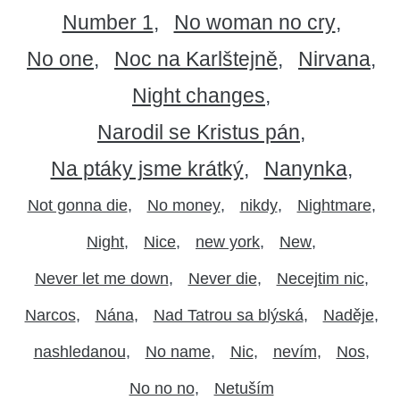
Number 1
No woman no cry
No one
Noc na Karlštejně
Nirvana
Night changes
Narodil se Kristus pán
Na ptáky jsme krátký
Nanynka
Not gonna die
No money
nikdy
Nightmare
Night
Nice
new york
New
Never let me down
Never die
Necejtim nic
Narcos
Nána
Nad Tatrou sa blýská
Naděje
nashledanou
No name
Nic
nevím
Nos
No no no
Netuším