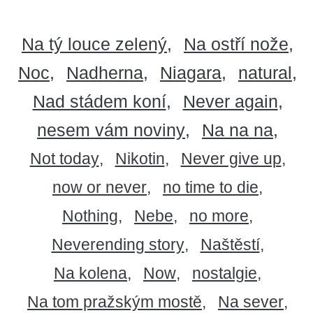
Na tý louce zelený
Na ostří nože
Noc
Nadherna
Niagara
natural
Nad stádem koní
Never again
nesem vám noviny
Na na na
Not today
Nikotin
Never give up
now or never
no time to die
Nothing
Nebe
no more
Neverending story
Naštěstí
Na kolena
Now
nostalgie
Na tom pražským mostě
Na sever