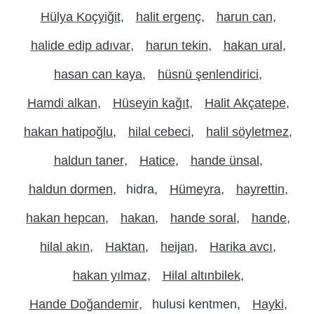
Hülya Koçyiğit
halit ergenç
harun can
halide edip adıvar
harun tekin
hakan ural
hasan can kaya
hüsnü şenlendirici
Hamdi alkan
Hüseyin kağıt
Halit Akçatepe
hakan hatipoğlu
hilal cebeci
halil söyletmez
haldun taner
Hatice
hande ünsal
haldun dormen
hidra
Hümeyra
hayrettin
hakan hepcan
hakan
hande soral
hande
hilal akın
Haktan
heijan
Harika avcı
hakan yılmaz
Hilal altınbilek
Hande Doğandemir
hulusi kentmen
Hayki