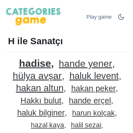
Play game
H ile Sanatçı
hadise
hande yener
hülya avşar
haluk levent
hakan altun
hakan peker
Hakkı bulut
hande erçel
haluk bilginer
harun kolçak
hazal kaya
halil sezai