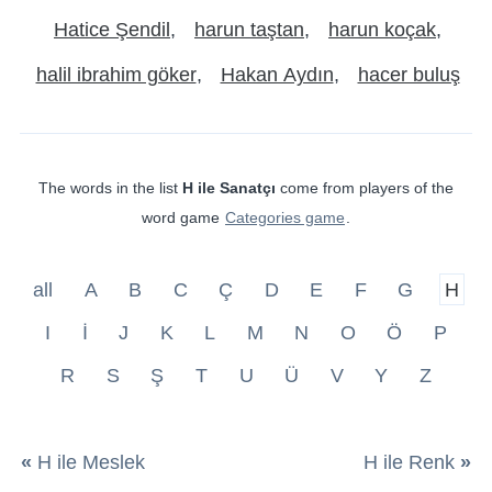
Hatice Şendil
harun taştan
harun koçak
halil ibrahim göker
Hakan Aydın
hacer buluş
The words in the list
H ile Sanatçı
come from players of the
word game
Categories game
.
all
A
B
C
Ç
D
E
F
G
H
I
İ
J
K
L
M
N
O
Ö
P
R
S
Ş
T
U
Ü
V
Y
Z
«
H ile Meslek
H ile Renk
»