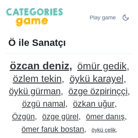
Play game
Ö ile Sanatçı
özcan deniz
ömür gedik
özlem tekin
öykü karayel
öykü gürman
özge özpirinççi
özgü namal
özkan uğur
Özgün
özge gürel
ömer danış
ömer faruk bostan
öykü çelik