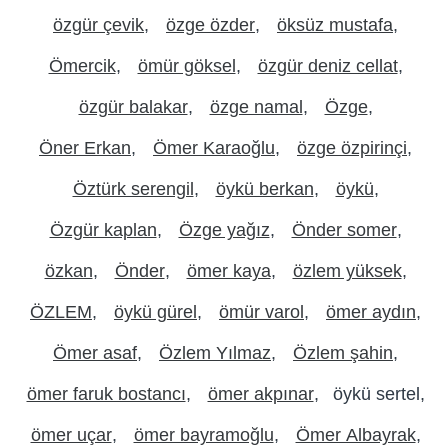
özgür çevik
özge özder
öksüz mustafa
Ömercik
ömür göksel
özgür deniz cellat
özgür balakar
özge namal
Özge
Öner Erkan
Ömer Karaoğlu
özge özpirinçi
Öztürk serengil
öykü berkan
öykü
Özgür kaplan
Özge yağız
Önder somer
özkan
Önder
ömer kaya
özlem yüksek
ÖZLEM
öykü gürel
ömür varol
ömer aydın
Ömer asaf
Özlem Yılmaz
Özlem şahin
ömer faruk bostancı
ömer akpınar
öykü sertel
ömer uçar
ömer bayramoğlu
Ömer Albayrak