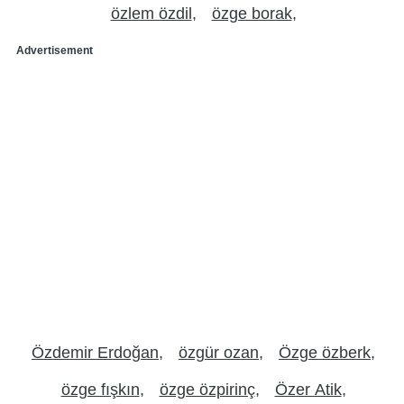
özlem özdil
özge borak
Advertisement
Özdemir Erdoğan
özgür ozan
Özge özberk
özge fışkın
özge özpirinç
Özer Atik