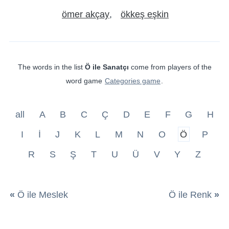
ömer akçay
ökkeş eşkin
The words in the list
Ö ile Sanatçı
come from players of the
word game
Categories game
.
all
A
B
C
Ç
D
E
F
G
H
I
İ
J
K
L
M
N
O
Ö
P
R
S
Ş
T
U
Ü
V
Y
Z
«
Ö ile Meslek
Ö ile Renk
»