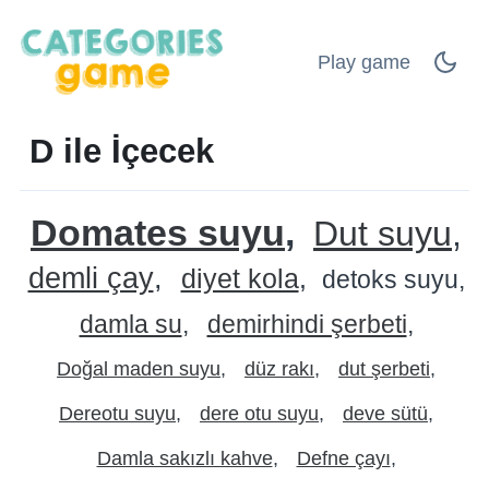
Play game
D ile İçecek
Domates suyu
Dut suyu
demli çay
diyet kola
detoks suyu
damla su
demirhindi şerbeti
Doğal maden suyu
düz rakı
dut şerbeti
Dereotu suyu
dere otu suyu
deve sütü
Damla sakızlı kahve
Defne çayı