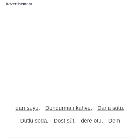
Advertisement
darı suyu
Dondurmalı kahve
Dana sütü
Dutlu soda
Dost süt
dere otu
Dem