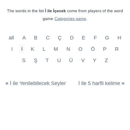
The words in the list
İ ile İçecek
come from players of the word
game
Categories game
.
all
A
B
C
Ç
D
E
F
G
H
I
İ
K
L
M
N
O
Ö
P
R
S
Ş
T
U
Ü
V
Y
Z
«
İ ile Yenilebilecek Seyler
İ ile 5 harfli kelime
»