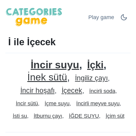
Play game
İ ile İçecek
İncir suyu
İçki
İnek sütü
İngiliz çayı
İncir hoşafı
İçecek
İncirli soda
İncir sütü
İçme suyu
İncirli meyve suyu
İsti su
İtburnu çayı
İĞDE SUYU
İçim süt