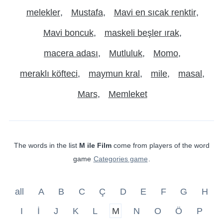
melekler
Mustafa
Mavi en sıcak renktir
Mavi boncuk
maskeli beşler ırak
macera adası
Mutluluk
Momo
meraklı köfteci
maymun kral
mile
masal
Mars
Memleket
The words in the list
M ile Film
come from players of the word
game
Categories game
.
all
A
B
C
Ç
D
E
F
G
H
I
İ
J
K
L
M
N
O
Ö
P