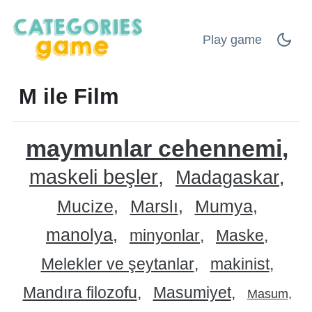
Play game
M ile Film
maymunlar cehennemi
maskeli beşler
Madagaskar
Mucize
Marslı
Mumya
manolya
minyonlar
Maske
Melekler ve şeytanlar
makinist
Mandıra filozofu
Masumiyet
Masum