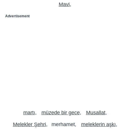
Mavi
Advertisement
martı
müzede bir gece
Musallat
Melekler Şehri
merhamet
meleklerin aşkı