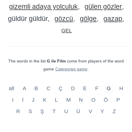
gizemli adaya yolculuk
gülen gözler
güldür güldür
gözcü
gölge
gazap
GEL
The words in the list
G ile Film
come from players of the word
game
Categories game
.
all
A
B
C
Ç
D
E
F
G
H
I
İ
J
K
L
M
N
O
Ö
P
R
S
Ş
T
U
Ü
V
Y
Z