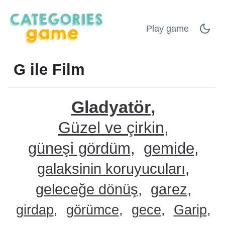
Play game
G ile Film
Gladyatör
Güzel ve çirkin
güneşi gördüm
gemide
galaksinin koruyucuları
geleceğe dönüş
garez
girdap
görümce
gece
Garip