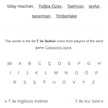
tülay maciran
Tuğba Özay
Taehyun
tayfur
tanerman
Timberlake
The words in the list
T ile Sarkici
come from players of the word
game
Categories game
.
all
A
B
C
Ç
D
E
F
G
H
I
İ
J
K
L
M
N
O
Ö
P
R
S
Ş
T
U
Ü
V
Y
Z
«
T ile İngilizce Kelime
T ile Kız İsmi
»