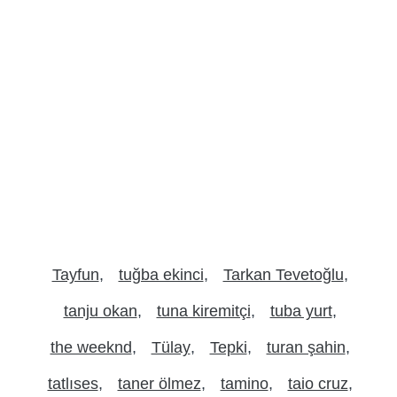
Tayfun
tuğba ekinci
Tarkan Tevetoğlu
tanju okan
tuna kiremitçi
tuba yurt
the weeknd
Tülay
Tepki
turan şahin
tatlıses
taner ölmez
tamino
taio cruz