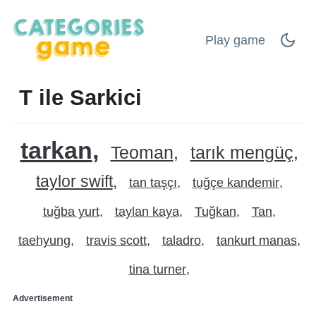
Play game
T ile Sarkici
tarkan
Teoman
tarık mengüç
taylor swift
tan taşçı
tuğçe kandemir
tuğba yurt
taylan kaya
Tuğkan
Tan
taehyung
travis scott
taladro
tankurt manas
tina turner
Advertisement