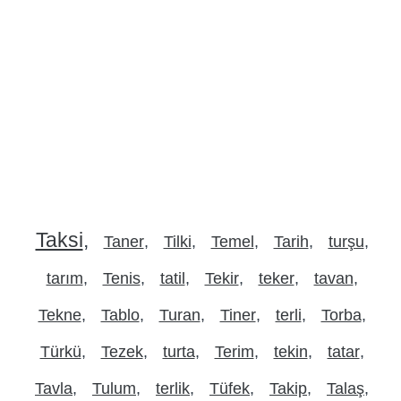
Taksi
Taner
Tilki
Temel
Tarih
turşu
tarım
Tenis
tatil
Tekir
teker
tavan
Tekne
Tablo
Turan
Tiner
terli
Torba
Türkü
Tezek
turta
Terim
tekin
tatar
Tavla
Tulum
terlik
Tüfek
Takip
Talaş