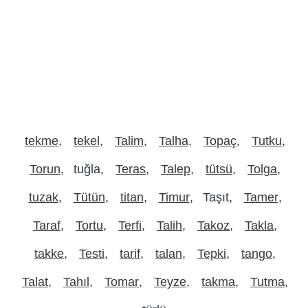
tekme
tekel
Talim
Talha
Topaç
Tutku
Torun
tuğla
Teras
Talep
tütsü
Tolga
tuzak
Tütün
titan
Timur
Taşıt
Tamer
Taraf
Tortu
Terfi
Talih
Takoz
Takla
takke
Testi
tarif
talan
Tepki
tango
Talat
Tahıl
Tomar
Teyze
takma
Tutma