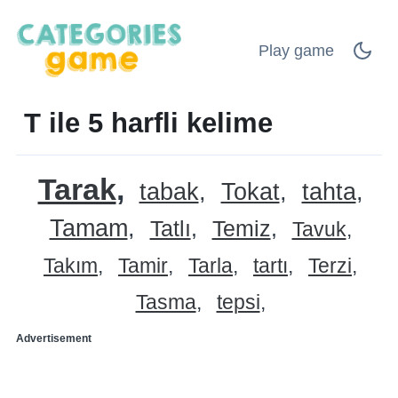
Play game
T ile 5 harfli kelime
Tarak
tabak
Tokat
tahta
Tamam
Tatlı
Temiz
Tavuk
Takım
Tamir
Tarla
tartı
Terzi
Tasma
tepsi
Advertisement