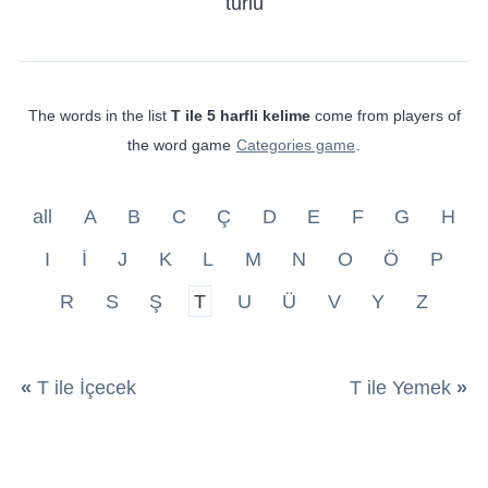
türlü
The words in the list
T ile 5 harfli kelime
come from players of
the word game
Categories game
.
all
A
B
C
Ç
D
E
F
G
H
I
İ
J
K
L
M
N
O
Ö
P
R
S
Ş
T
U
Ü
V
Y
Z
«
T ile İçecek
T ile Yemek
»