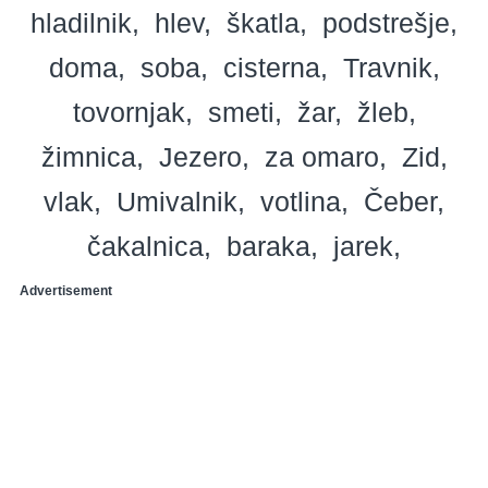
hladilnik
hlev
škatla
podstrešje
doma
soba
cisterna
Travnik
tovornjak
smeti
žar
žleb
žimnica
Jezero
za omaro
Zid
vlak
Umivalnik
votlina
Čeber
čakalnica
baraka
jarek
Advertisement