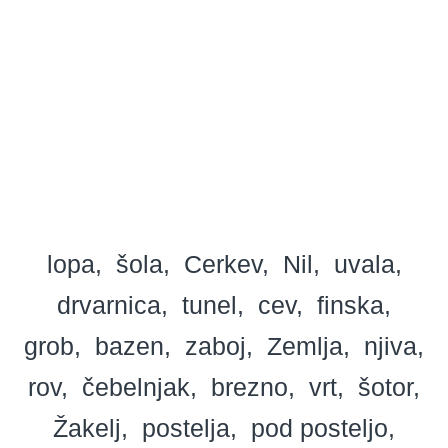
lopa
šola
Cerkev
Nil
uvala
drvarnica
tunel
cev
finska
grob
bazen
zaboj
Zemlja
njiva
rov
čebelnjak
brezno
vrt
šotor
Žakelj
postelja
pod posteljo