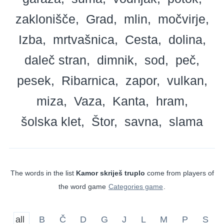
zaklonišče
Grad
mlin
močvirje
Izba
mrtvašnica
Cesta
dolina
daleč stran
dimnik
sod
peč
pesek
Ribarnica
zapor
vulkan
miza
Vaza
Kanta
hram
šolska klet
Štor
savna
slama
The words in the list
Kamor skriješ truplo
come from players of
the word game
Categories game
.
all
B
Č
D
G
J
L
M
P
S