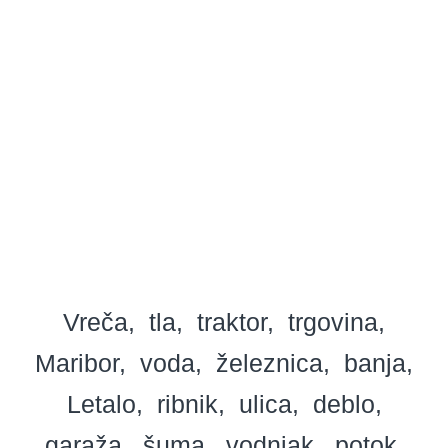
Vreča
tla
traktor
trgovina
Maribor
voda
železnica
banja
Letalo
ribnik
ulica
deblo
garaža
šuma
vodnjak
potok