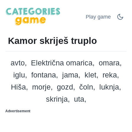
Play game
Kamor skriješ truplo
avto
Električna omarica
omara
iglu
fontana
jama
klet
reka
Hiša
morje
gozd
čoln
luknja
skrinja
uta
Advertisement