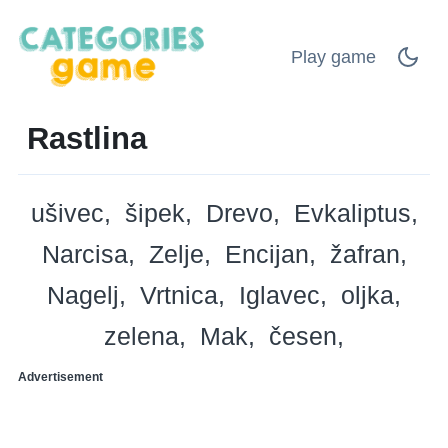
Play game
Rastlina
ušivec
šipek
Drevo
Evkaliptus
Narcisa
Zelje
Encijan
žafran
Nagelj
Vrtnica
Iglavec
oljka
zelena
Mak
česen
Advertisement