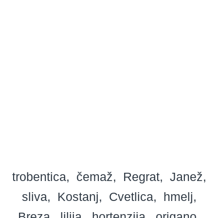
trobentica
čemaž
Regrat
Janež
sliva
Kostanj
Cvetlica
hmelj
Breza
lilija
hortenzija
origano