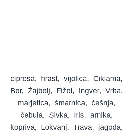
cipresa
hrast
vijolica
Ciklama
Bor
Žajbelj
Fižol
Ingver
Vrba
marjetica
šmarnica
češnja
čebula
Sivka
Iris
arnika
kopriva
Lokvanj
Trava
jagoda