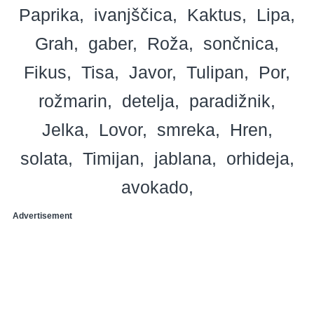
Paprika
ivanjščica
Kaktus
Lipa
Grah
gaber
Roža
sončnica
Fikus
Tisa
Javor
Tulipan
Por
rožmarin
detelja
paradižnik
Jelka
Lovor
smreka
Hren
solata
Timijan
jablana
orhideja
avokado
Advertisement