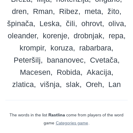
dren
Rman
Ribez
meta
žito
špinača
Leska
čili
ohrovt
oliva
oleander
korenje
drobnjak
repa
krompir
koruza
rabarbara
Peteršilj
bananovec
Cvetača
Macesen
Robida
Akacija
zlatica
višnja
slak
Oreh
Lan
The words in the list
Rastlina
come from players of the word
game
Categories game
.