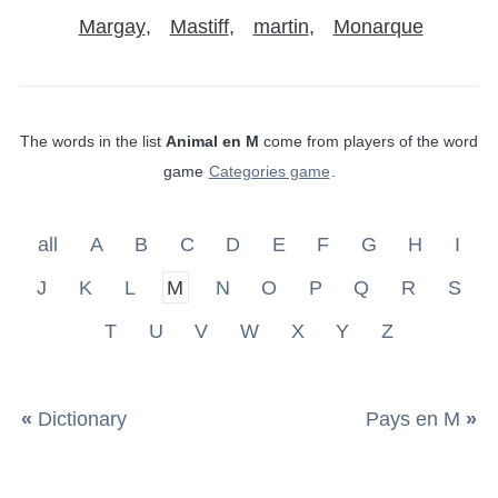
Margay
Mastiff
martin
Monarque
The words in the list
Animal en M
come from players of the word
game
Categories game
.
all
A
B
C
D
E
F
G
H
I
J
K
L
M
N
O
P
Q
R
S
T
U
V
W
X
Y
Z
«
Dictionary
Pays en M
»