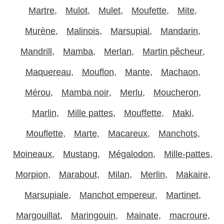
Martre
Mulot
Mulet
Moufette
Mite
Murène
Malinois
Marsupial
Mandarin
Mandrill
Mamba
Merlan
Martin pêcheur
Maquereau
Mouflon
Mante
Machaon
Mérou
Mamba noir
Merlu
Moucheron
Marlin
Mille pattes
Mouffette
Maki
Mouflette
Marte
Macareux
Manchots
Moineaux
Mustang
Mégalodon
Mille-pattes
Morpion
Marabout
Milan
Merlin
Makaire
Marsupiale
Manchot empereur
Martinet
Margouillat
Maringouin
Mainate
macroure