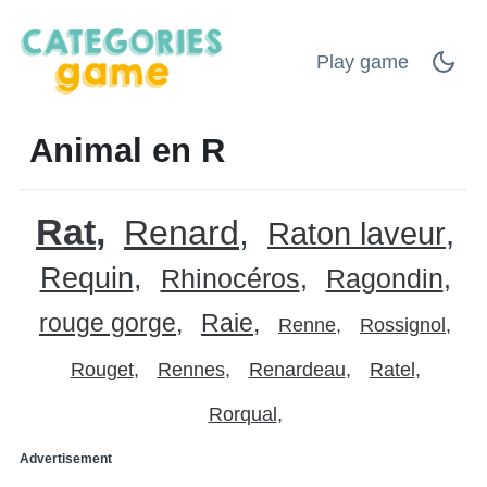
Play game
Animal en R
Rat
Renard
Raton laveur
Requin
Rhinocéros
Ragondin
rouge gorge
Raie
Renne
Rossignol
Rouget
Rennes
Renardeau
Ratel
Rorqual
Advertisement