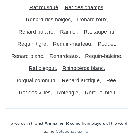
Rat musqué
Rat des champs
Renard des neiges
Renard roux
Renard polaire
Ramier
Rat taupe nu
Requin tigre
Requin-marteau
Roquet
Renard blanc
Renardeaux
Requin-baleine
Rat d'égout
Rhinocéros blanc
rorqual commun
Renard arctique
Rée
Rat des villes
Rotengle
Rorqual bleu
The words in the list
Animal en R
come from players of the word
game
Categories game
.