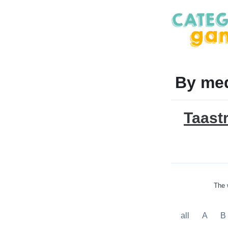
By me
Taast
The 
all
A
B