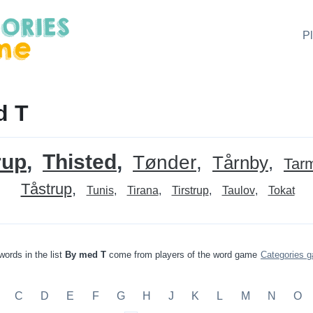
P
d T
rup
Thisted
Tønder
Tårnby
Tar
Tåstrup
Tunis
Tirana
Tirstrup
Taulov
Tokat
words in the list
By med T
come from players of the word game
Categories 
C
D
E
F
G
H
J
K
L
M
N
O