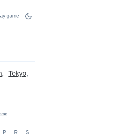
lay game
m
Tokyo
game
.
P
R
S