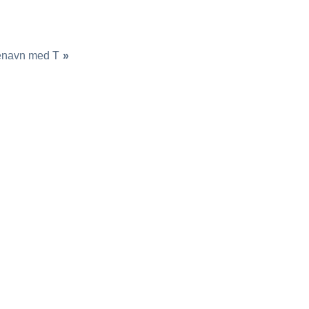
enavn med T
»