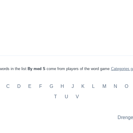
words in the list
By med S
come from players of the word game
Categories 
C
D
E
F
G
H
J
K
L
M
N
O
T
U
V
Drenge