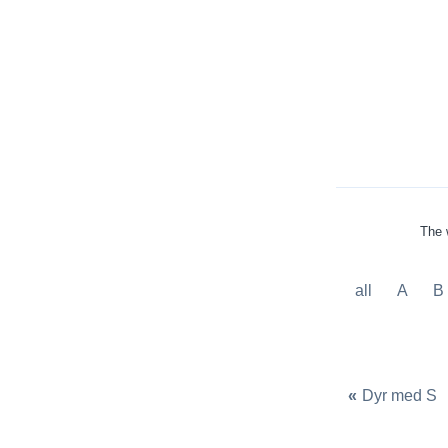
The 
all
A
B
«
Dyr med S