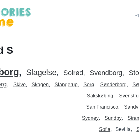
P
d S
eborg
Slagelse
Solrød
Svendborg
St
rg
Skive
Skagen
Slangerup
Sorø
Sønderborg
Sø
Sakskøbing
Svenstru
San Francisco
Sandv
Sydney
Sundby
Stra
Sofia
Sevilla