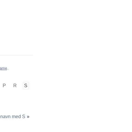
game
.
P
R
S
navn med S
»