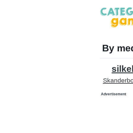
By me
silk
Skanderbo
Advertisement