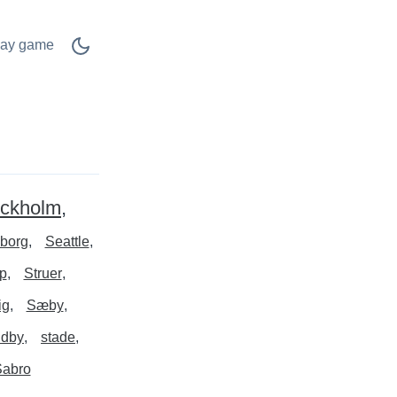
lay game
ockholm
borg
Seattle
p
Struer
ig
Sæby
ndby
stade
Sabro