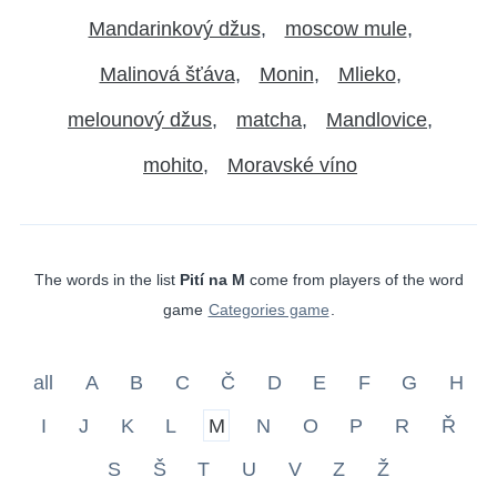
Mandarinkový džus
moscow mule
Malinová šťáva
Monin
Mlieko
melounový džus
matcha
Mandlovice
mohito
Moravské víno
The words in the list
Pití na M
come from players of the word
game
Categories game
.
all
A
B
C
Č
D
E
F
G
H
I
J
K
L
M
N
O
P
R
Ř
S
Š
T
U
V
Z
Ž