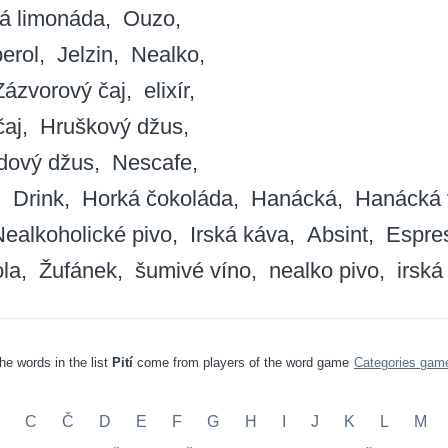
á limonáda
Ouzo
erol
Jelzin
Nealko
Zázvorový čaj
elixír
čaj
Hruškový džus
dový džus
Nescafe
Drink
Horká čokoláda
Hanácká
Hanácká 
ealkoholické pivo
Irská káva
Absint
Espre
ola
Žufánek
šumivé víno
nealko pivo
irská
he words in the list
Pití
come from players of the word game
Categories gam
C
Č
D
E
F
G
H
I
J
K
L
M