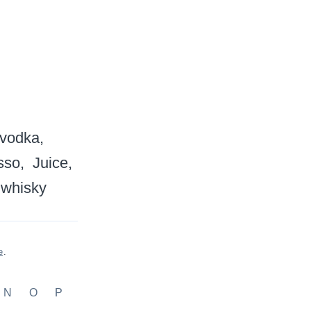
vodka
sso
Juice
 whisky
e
.
N
O
P