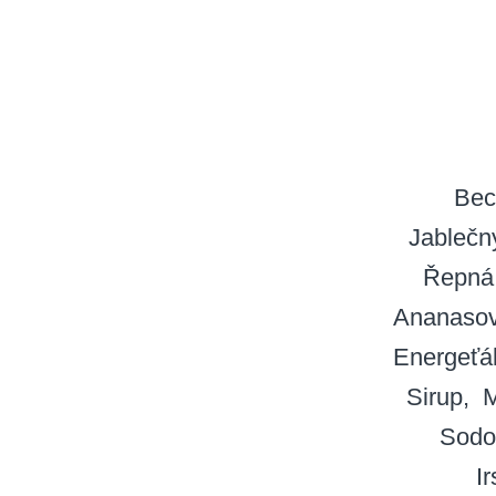
Bec
Jablečn
Řepná
Ananasov
Energeťá
Sirup
M
Sodo
I