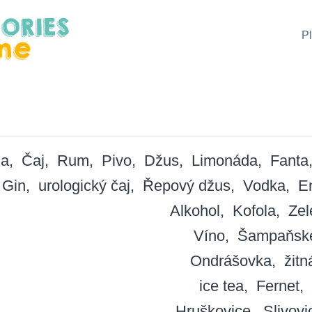
P
da
Čaj
Rum
Pivo
Džus
Limonáda
Fanta
Gin
urologický čaj
Řepový džus
Vodka
E
Alkohol
Kofola
Zel
Víno
Šampaňsk
Ondrášovka
žitn
ice tea
Fernet
Hruškovice
Slivovi