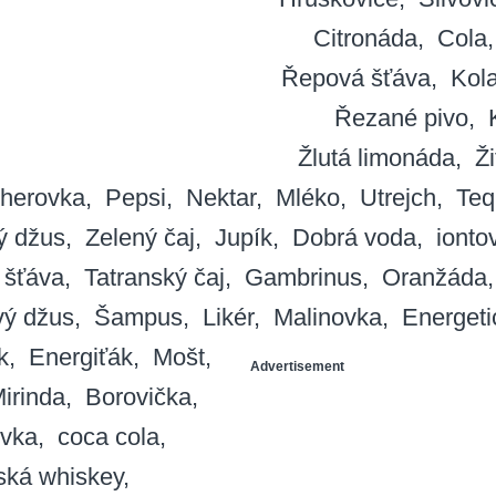
Citronáda
Cola
Řepová šťáva
Kol
Řezané pivo
Žlutá limonáda
Ži
herovka
Pepsi
Nektar
Mléko
Utrejch
Teq
ý džus
Zelený čaj
Jupík
Dobrá voda
ionto
 šťáva
Tatranský čaj
Gambrinus
Oranžáda
ý džus
Šampus
Likér
Malinovka
Energeti
k
Energiťák
Mošt
Advertisement
irinda
Borovička
vka
coca cola
rská whiskey