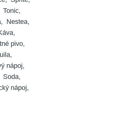
Tonic
a
Nestea
Káva
tné pivo
uila
vý nápoj
Soda
cký nápoj