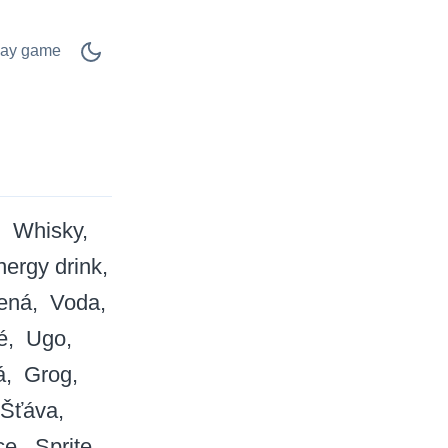
lay game
Whisky
nergy drink
ená
Voda
é
Ugo
á
Grog
Šťáva
ce
Sprite