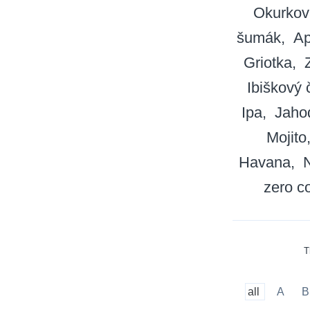
Okurkov
šumák
Ap
Griotka
Ibiškový 
Ipa
Jaho
Mojito
Havana
N
zero c
T
all
A
B