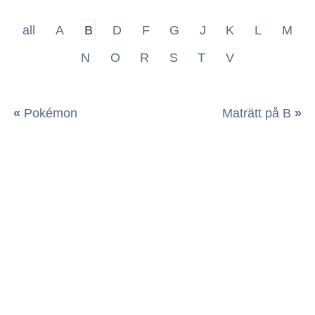
all
A
B
D
F
G
J
K
L
M
N
O
R
S
T
V
«
Pokémon
Maträtt på B
»