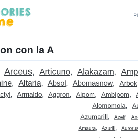
P
on con la A
Arceus
Articuno
Alakazam
Amp
ine
Altaria
Absol
Abomasnow
Arbok
ctyl
Armaldo
Aggron
Aipom
Ambipom
Alomomola
A
Azumarill
Azelf
Ano
Amaura
Azurill
Auroru