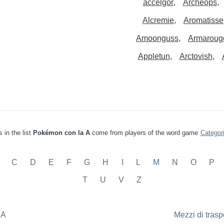
accelgor
Archeops
Alcremie
Aromatisse
Amoonguss
Armaroug
Appletun
Arctovish
 in the list
Pokémon con la A
come from players of the word game
Categor
C
D
E
F
G
H
I
L
M
N
O
P
T
U
V
Z
 A
Mezzi di trasp