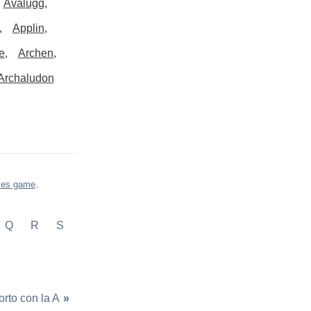
Avalugg
Applin
e
Archen
Archaludon
ies game
.
Q
R
S
orto con la A
»