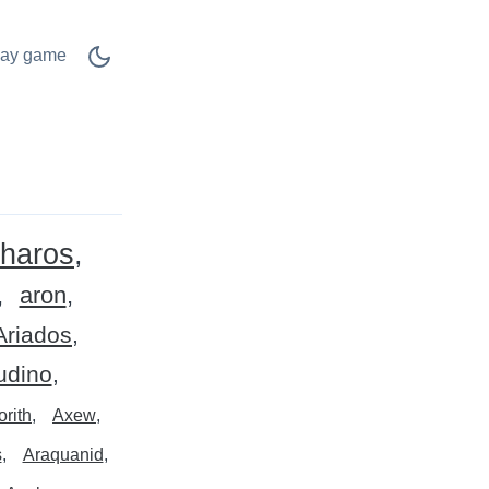
lay game
haros
aron
Ariados
udino
rith
Axew
s
Araquanid