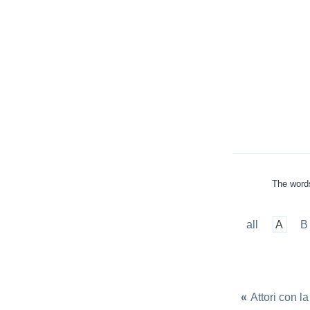
The words
all
A
B
«
Attori con la