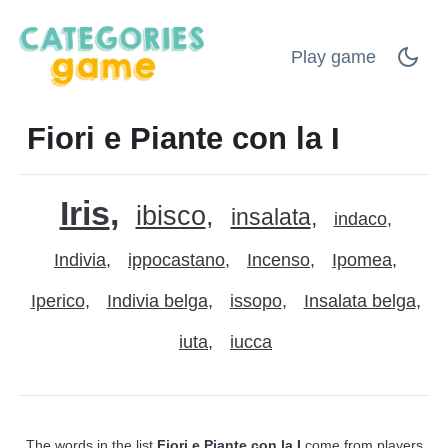
Play game
Fiori e Piante con la I
Iris
ibisco
insalata
indaco
Indivia
ippocastano
Incenso
Ipomea
Iperico
Indivia belga
issopo
Insalata belga
iuta
iucca
The words in the list
Fiori e Piante con la I
come from players