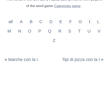
of the word game
Categories game
.
all
A
B
C
D
E
F
G
I
L
M
N
O
P
Q
R
S
T
U
V
Z
«
Marche con la I
Tipi di pizza con la I
»