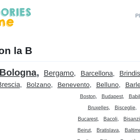
P
on la B
Bologna
Bergamo
Barcellona
Brindis
Brescia
Bolzano
Benevento
Belluno
Barle
Boston
Budapest
Babi
Bruxelles
Bisceglie
Bucarest
Bacoli
Bisanz
Beirut
Bratislava
Baltim