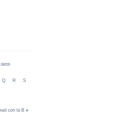
s game
.
Q
R
S
ali con la B
»