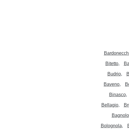
Bardonecch
Bitetto
Ba
Budrio
B
Baveno
B
Binasco
Bellagio
Br
Bagnolo
Bolognola