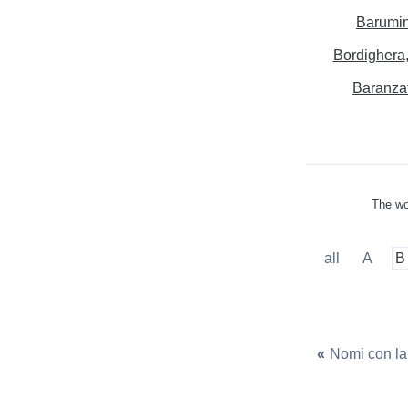
Barumin
Bordighera
Baranza
The wo
all
A
B
«
Nomi con la