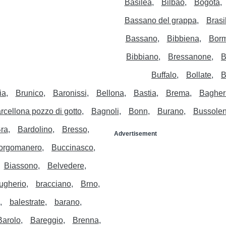
Basilea
Bilbao
Bogotà
Bassano del grappa
Brasi
Bassano
Bibbiena
Borm
Bibbiano
Bressanone
B
Buffalo
Bollate
B
ia
Brunico
Baronissi
Bellona
Bastia
Brema
Bagher
rcellona pozzo di gotto
Bagnoli
Bonn
Burano
Bussole
ra
Bardolino
Bresso
Advertisement
orgomanero
Buccinasco
Biassono
Belvedere
ugherio
bracciano
Brno
balestrate
barano
Barolo
Bareggio
Brenna