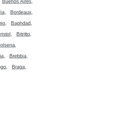
Buenos Aires
lia
Bordeaux
io
Baghdad
ristol
Bitritto
olsena
ia
Brebbia
ngo
Braga