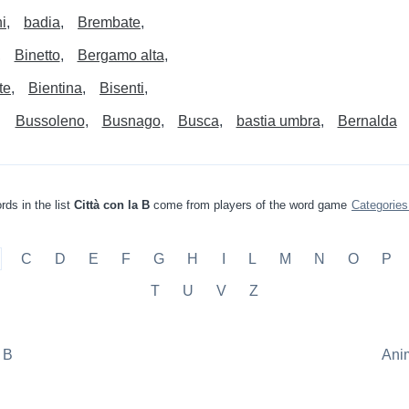
i
badia
Brembate
Binetto
Bergamo alta
te
Bientina
Bisenti
Bussoleno
Busnago
Busca
bastia umbra
Bernalda
rds in the list
Città con la B
come from players of the word game
Categorie
C
D
E
F
G
H
I
L
M
N
O
P
T
U
V
Z
 B
Anim