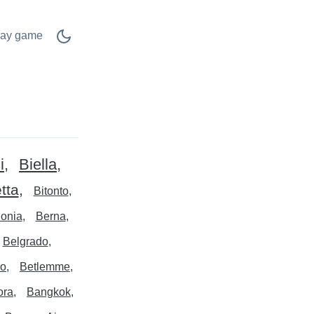
lay game
i
Biella
tta
Bitonto
lonia
Berna
Belgrado
io
Betlemme
ora
Bangkok