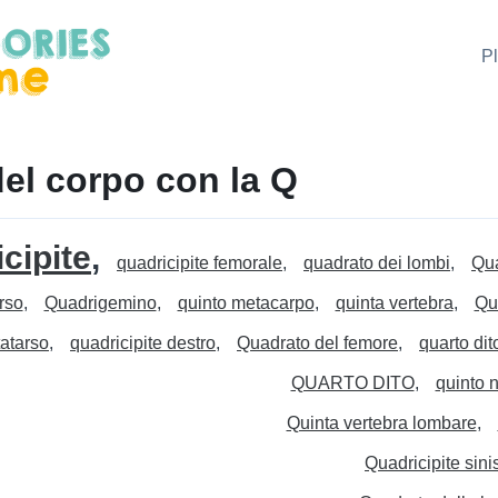
P
del corpo con la Q
cipite
quadricipite femorale
quadrato dei lombi
Qua
rso
Quadrigemino
quinto metacarpo
quinta vertebra
Qua
atarso
quadricipite destro
Quadrato del femore
quarto dit
QUARTO DITO
quinto 
Quinta vertebra lombare
Quadricipite sini