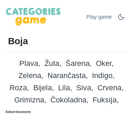
Play game
Boja
Plava
Žuta
Šarena
Oker
Zelena
Narančasta
Indigo
Roza
Bijela
Lila
Siva
Crvena
Grimizna
Čokoladna
Fuksija
Advertisement