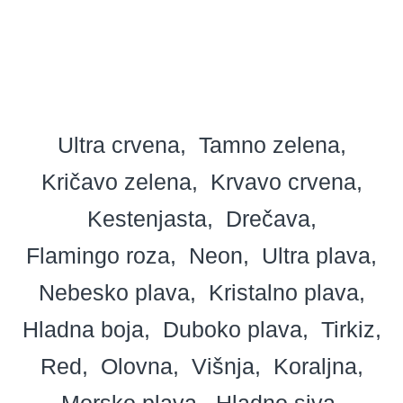
Ultra crvena
Tamno zelena
Kričavo zelena
Krvavo crvena
Kestenjasta
Drečava
Flamingo roza
Neon
Ultra plava
Nebesko plava
Kristalno plava
Hladna boja
Duboko plava
Tirkiz
Red
Olovna
Višnja
Koraljna
Morsko plava
Hladno siva