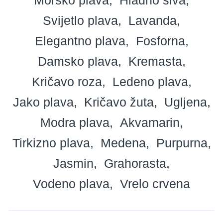
Svijetlo plava
Lavanda
Elegantno plava
Fosforna
Damsko plava
Kremasta
Kričavo roza
Ledeno plava
Jako plava
Kričavo žuta
Ugljena
Modra plava
Akvamarin
Tirkizno plava
Medena
Purpurna
Jasmin
Grahorasta
Vodeno plava
Vrelo crvena