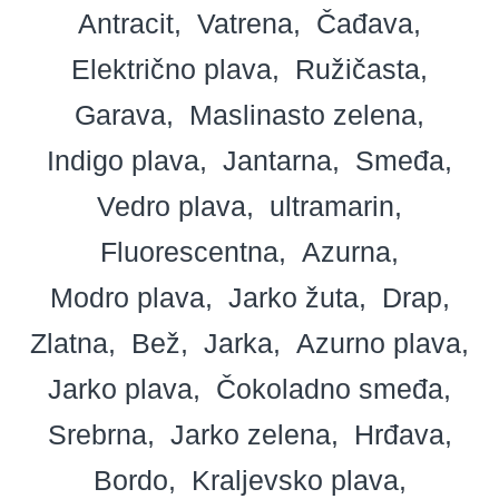
Antracit
Vatrena
Čađava
Električno plava
Ružičasta
Garava
Maslinasto zelena
Indigo plava
Jantarna
Smeđa
Vedro plava
ultramarin
Fluorescentna
Azurna
Modro plava
Jarko žuta
Drap
Zlatna
Bež
Jarka
Azurno plava
Jarko plava
Čokoladno smeđa
Srebrna
Jarko zelena
Hrđava
Bordo
Kraljevsko plava