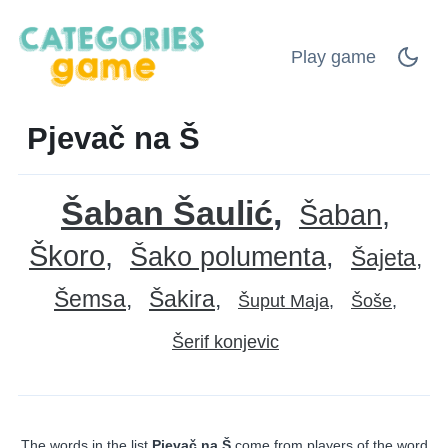
Play game
Pjevač na Š
Šaban Šaulić
Šaban
Škoro
Šako polumenta
Šajeta
Šemsa
Šakira
Šuput Maja
Šoše
Šerif konjevic
The words in the list
Pjevač na Š
come from players of the word