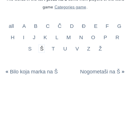
game
Categories game
.
all
A
B
C
Č
D
Đ
E
F
G
H
I
J
K
L
M
N
O
P
R
S
Š
T
U
V
Z
Ž
«
Bilo koja marka na Š
Nogometaši na Š
»