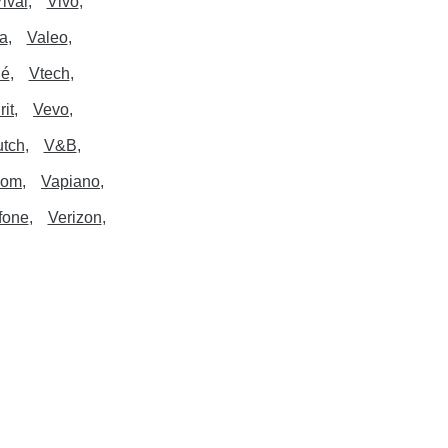
ival
Vivo
a
Valeo
né
Vtech
rit
Vevo
utch
V&B
nom
Vapiano
fone
Verizon