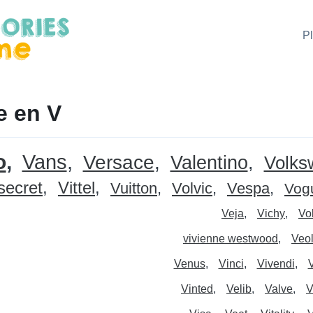
P
e en V
o
Vans
Versace
Valentino
Volks
 secret
Vittel
Vuitton
Volvic
Vespa
Vog
Veja
Vichy
Vo
vivienne westwood
Veol
Venus
Vinci
Vivendi
Vinted
Velib
Valve
V