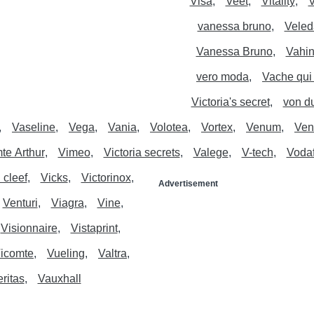
Visa
Veet
Vitality
V
vanessa bruno
Veled
Vanessa Bruno
Vahi
vero moda
Vache qui 
Victoria's secret
von d
Vaseline
Vega
Vania
Volotea
Vortex
Venum
Ve
te Arthur
Vimeo
Victoria secrets
Valege
V-tech
Voda
 cleef
Vicks
Victorinox
Advertisement
Venturi
Viagra
Vine
Visionnaire
Vistaprint
icomte
Vueling
Valtra
ritas
Vauxhall