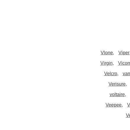
Vlone
Viper
Virgin
Vicom
Velcro
van
Verisure
voltaire
Veepee
V
Ve