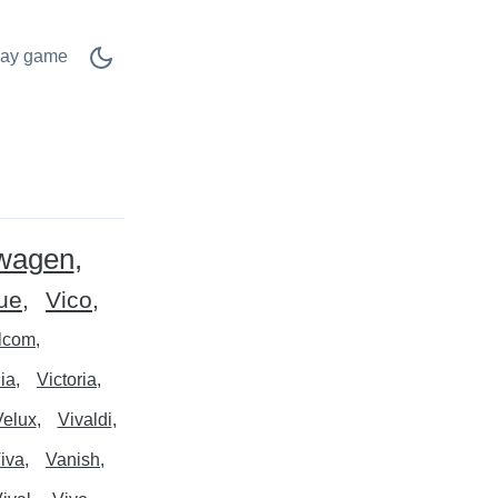
lay game
wagen
ue
Vico
lcom
ia
Victoria
Velux
Vivaldi
iva
Vanish