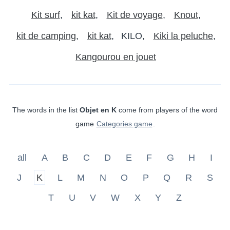
Kit surf
kit kat
Kit de voyage
Knout
kit de camping
kit kat
KILO
Kiki la peluche
Kangourou en jouet
The words in the list
Objet en K
come from players of the word
game
Categories game
.
all
A
B
C
D
E
F
G
H
I
J
K
L
M
N
O
P
Q
R
S
T
U
V
W
X
Y
Z