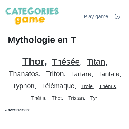
Play game
Mythologie en T
Thor
Thésée
Titan
Thanatos
Triton
Tartare
Tantale
Typhon
Télémaque
Troie
Thémis
Thétis
Thot
Tristan
Tyr
Advertisement