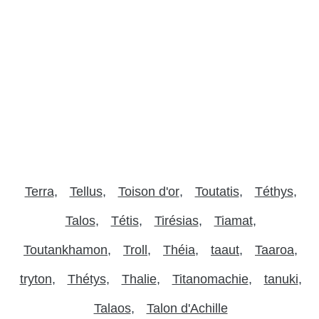
Terra
Tellus
Toison d'or
Toutatis
Téthys
Talos
Tétis
Tirésias
Tiamat
Toutankhamon
Troll
Théia
taaut
Taaroa
tryton
Thétys
Thalie
Titanomachie
tanuki
Talaos
Talon d'Achille