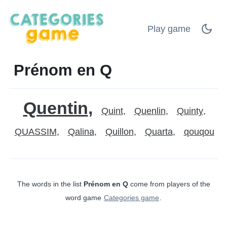
Play game
Prénom en Q
Quentin
Quint
Quenlin
Quinty
QUASSIM
Qalina
Quillon
Quarta
qouqou
The words in the list
Prénom en Q
come from players of the
word game
Categories game
.