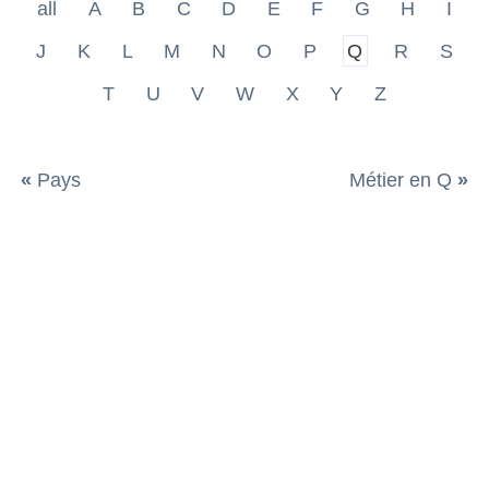
all
A
B
C
D
E
F
G
H
I
J
K
L
M
N
O
P
Q
R
S
T
U
V
W
X
Y
Z
«
Pays
Métier en Q
»