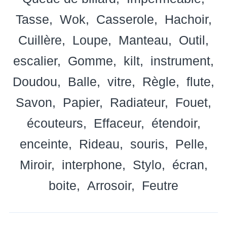
Tasse
Wok
Casserole
Hachoir
Cuillère
Loupe
Manteau
Outil
escalier
Gomme
kilt
instrument
Doudou
Balle
vitre
Règle
flute
Savon
Papier
Radiateur
Fouet
écouteurs
Effaceur
étendoir
enceinte
Rideau
souris
Pelle
Miroir
interphone
Stylo
écran
boite
Arrosoir
Feutre