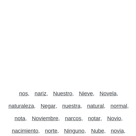
nos
nariz
Nuestro
Nieve
Novela
naturaleza
Negar
nuestra
natural
normal
nota
Noviembre
narcos
notar
Novio
nacimiento
norte
Ninguno
Nube
novia