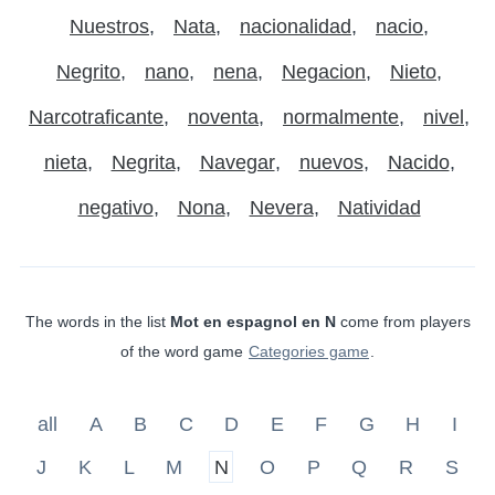
Nuestros
Nata
nacionalidad
nacio
Negrito
nano
nena
Negacion
Nieto
Narcotraficante
noventa
normalmente
nivel
nieta
Negrita
Navegar
nuevos
Nacido
negativo
Nona
Nevera
Natividad
The words in the list
Mot en espagnol en N
come from players
of the word game
Categories game
.
all
A
B
C
D
E
F
G
H
I
J
K
L
M
N
O
P
Q
R
S