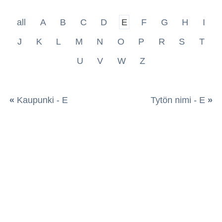
all
A
B
C
D
E
F
G
H
I
J
K
L
M
N
O
P
R
S
T
U
V
W
Z
«
Kaupunki - E
Tytön nimi - E
»