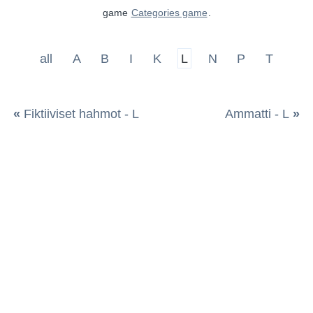
game
Categories game
.
all
A
B
I
K
L
N
P
T
«
Fiktiiviset hahmot - L
Ammatti - L
»