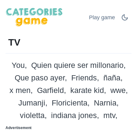
Play game
TV
You
Quien quiere ser millonario
Que paso ayer
Friends
ñaña
x men
Garfield
karate kid
wwe
Jumanji
Floricienta
Narnia
violetta
indiana jones
mtv
Advertisement