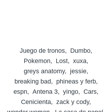
Juego de tronos
Dumbo
Pokemon
Lost
xuxa
greys anatomy
jessie
breaking bad
phineas y ferb
espn
Antena 3
yingo
Cars
Cenicienta
zack y cody
wonder woman
La casa de papel