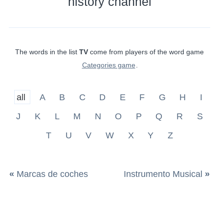
history channel
The words in the list
TV
come from players of the word game
Categories game
.
all
A
B
C
D
E
F
G
H
I
J
K
L
M
N
O
P
Q
R
S
T
U
V
W
X
Y
Z
«
Marcas de coches
Instrumento Musical
»