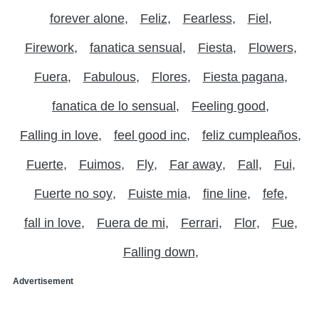
forever alone
Feliz
Fearless
Fiel
Firework
fanatica sensual
Fiesta
Flowers
Fuera
Fabulous
Flores
Fiesta pagana
fanatica de lo sensual
Feeling good
Falling in love
feel good inc
feliz cumpleaños
Fuerte
Fuimos
Fly
Far away
Fall
Fui
Fuerte no soy
Fuiste mia
fine line
fefe
fall in love
Fuera de mi
Ferrari
Flor
Fue
Falling down
Advertisement