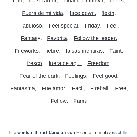
Frio
Falso amor
Final countdown
Feels
Fuera de mi vida
face down
flexin
Fabuloso
Feel special
Friday
Feel
Fantasy
Favorita
Follow the leader
Fireworks
fiebre
falsas mentiras
Faint
fresco
fuera de aqui
Freedom
Fear of the dark
Feelings
Feel good
Fantasma
Fue amor
Facil
Fireball
Free
Follow
Fama
The words in the list
Canción con F
come from players of the